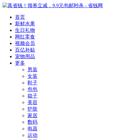
首页
新鲜水果
生日礼物
网红零食
视频会员
百亿补贴
宠物用品
更多
男装
女装
鞋子
包包
箱子
美容
护肤
家居
数码
电器
运动