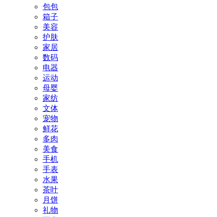
包包
箱子
美容
护肤
家居
数码
电器
运动
母婴
家纺
文体
宠物
鲜花
多肉
美食
手机
手表
水果
茶叶
月饼
礼物