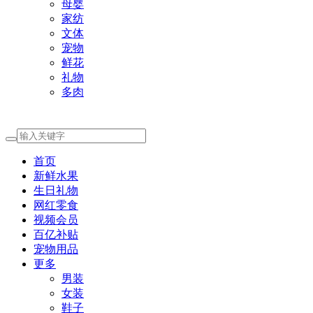
母婴
家纺
文体
宠物
鲜花
礼物
多肉
首页
新鲜水果
生日礼物
网红零食
视频会员
百亿补贴
宠物用品
更多
男装
女装
鞋子