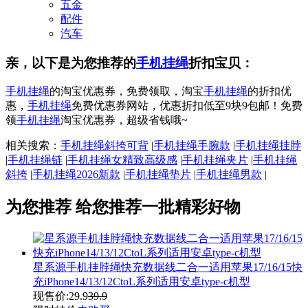
五金
配件
汽车
亲，以下是为您推荐的
手机挂绳
折扣宝贝：
手机挂绳
的淘宝优惠券，免费领取，淘宝
手机挂绳
的折扣优
惠，
手机挂绳
免费优惠券网站，优惠折扣低至9块9包邮！免费
领
手机挂绳
淘宝优惠券，超级省钱哦~
相关搜索：
手机挂绳斜挎可背
|
手机挂绳手腕款
|
手机挂绳挂脖
|
手机挂绳链
|
手机挂绳女精致高级感
|
手机挂绳夹片
|
手机挂绳
斜挎
|
手机挂绳2026新款
|
手机挂绳垫片
|
手机挂绳男款
|
为您推荐
给您推荐一批精彩好物
星系源手机挂脖绳快充数据线二合一适用苹果17/16/15快
充iPhone14/13/12CtoL系列适用安卓type-c机型
现售价:
29.9
39.9