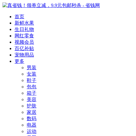
首页
新鲜水果
生日礼物
网红零食
视频会员
百亿补贴
宠物用品
更多
男装
女装
鞋子
包包
箱子
美容
护肤
家居
数码
电器
运动