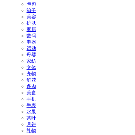
包包
箱子
美容
护肤
家居
数码
电器
运动
母婴
家纺
文体
宠物
鲜花
多肉
美食
手机
手表
水果
茶叶
月饼
礼物