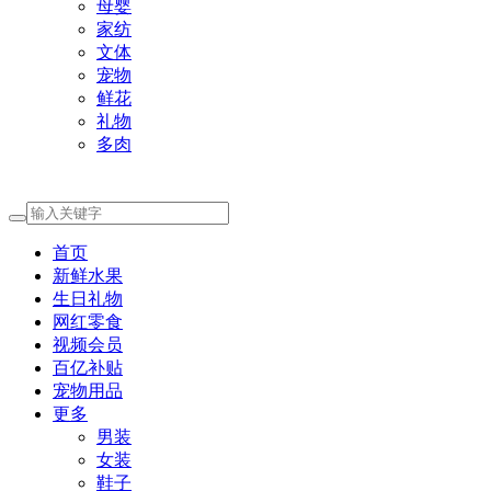
母婴
家纺
文体
宠物
鲜花
礼物
多肉
首页
新鲜水果
生日礼物
网红零食
视频会员
百亿补贴
宠物用品
更多
男装
女装
鞋子