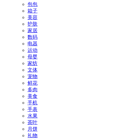
包包
箱子
美容
护肤
家居
数码
电器
运动
母婴
家纺
文体
宠物
鲜花
多肉
美食
手机
手表
水果
茶叶
月饼
礼物