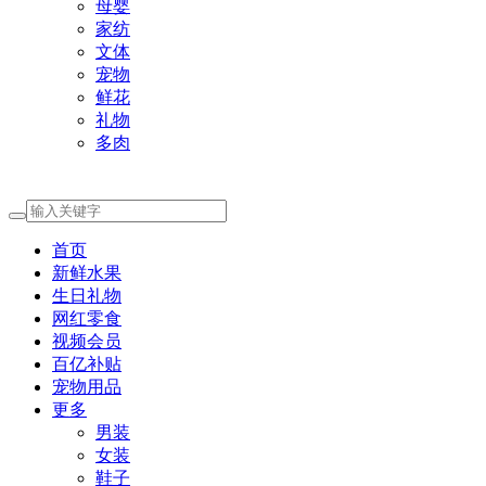
母婴
家纺
文体
宠物
鲜花
礼物
多肉
首页
新鲜水果
生日礼物
网红零食
视频会员
百亿补贴
宠物用品
更多
男装
女装
鞋子