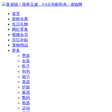
首页
新鲜水果
生日礼物
网红零食
视频会员
百亿补贴
宠物用品
更多
男装
女装
鞋子
包包
箱子
美容
护肤
家居
数码
电器
运动