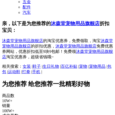
五金
配件
汽车
亲，以下是为您推荐的
沐森堂宠物用品旗舰店
折扣
宝贝：
沐森堂宠物用品旗舰店
的淘宝优惠券，免费领取，淘宝
沐森堂
宠物用品旗舰店
的折扣优惠，
沐森堂宠物用品旗舰店
免费优惠
券网站，优惠折扣低至9块9包邮！免费领
沐森堂宠物用品旗舰
店
淘宝优惠券，超级省钱哦~
相关搜索：
女装
|
鞋子
|
生日礼物
|
百亿补贴
|
宠物
|
宠物用品
|
包
包
|
运动鞋
|
打拳
|
手机
|
为您推荐
给您推荐一批精彩好物
商品数
10W+
销量
100W+