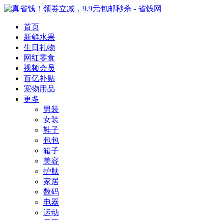
首页
新鲜水果
生日礼物
网红零食
视频会员
百亿补贴
宠物用品
更多
男装
女装
鞋子
包包
箱子
美容
护肤
家居
数码
电器
运动