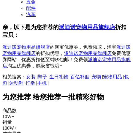
五金
配件
汽车
亲，以下是为您推荐的
派迪诺宠物用品旗舰店
折扣
宝贝：
派迪诺宠物用品旗舰店
的淘宝优惠券，免费领取，淘宝
派迪诺
宠物用品旗舰店
的折扣优惠，
派迪诺宠物用品旗舰店
免费优惠
券网站，优惠折扣低至9块9包邮！免费领
派迪诺宠物用品旗舰
店
淘宝优惠券，超级省钱哦~
相关搜索：
女装
|
鞋子
|
生日礼物
|
百亿补贴
|
宠物
|
宠物用品
|
包
包
|
运动鞋
|
打拳
|
手机
|
为您推荐
给您推荐一批精彩好物
商品数
10W+
销量
100W+