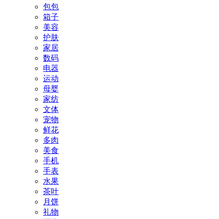
包包
箱子
美容
护肤
家居
数码
电器
运动
母婴
家纺
文体
宠物
鲜花
多肉
美食
手机
手表
水果
茶叶
月饼
礼物