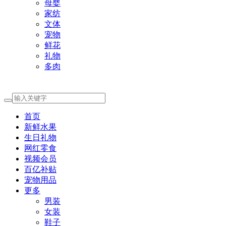
母婴
家纺
文体
宠物
鲜花
礼物
多肉
首页
新鲜水果
生日礼物
网红零食
视频会员
百亿补贴
宠物用品
更多
男装
女装
鞋子