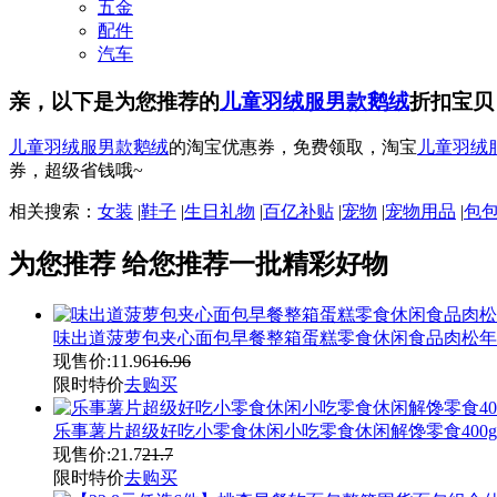
五金
配件
汽车
亲，以下是为您推荐的
儿童羽绒服男款鹅绒
折扣宝贝
儿童羽绒服男款鹅绒
的淘宝优惠券，免费领取，淘宝
儿童羽绒
券，超级省钱哦~
相关搜索：
女装
|
鞋子
|
生日礼物
|
百亿补贴
|
宠物
|
宠物用品
|
包
为您推荐
给您推荐一批精彩好物
味出道菠萝包夹心面包早餐整箱蛋糕零食休闲食品肉松年
现售价:
11.96
16.96
限时特价
去购买
乐事薯片超级好吃小零食休闲小吃零食休闲解馋零食400
现售价:
21.7
21.7
限时特价
去购买