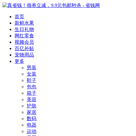
首页
新鲜水果
生日礼物
网红零食
视频会员
百亿补贴
宠物用品
更多
男装
女装
鞋子
包包
箱子
美容
护肤
家居
数码
电器
运动