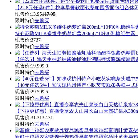
【22.8元任选6件】桃李早餐软面包整箱囤货面包组合休
现售价:
13.95
117.95
限时特价
去购买
特仑苏嗨MILK多维牛奶梦幻盖200mL*10包0乳糖维生素
现售价:
37
37
限时特价
去购买
【任选5】海天生抽老抽酱油蚝油料酒醋拌饭酱鸡精厨房
现售价:
19.9
99.9
限时特价
去购买
【40元任选5件】知味观杭州特产小吃芡实糕条头糕中式
现售价:
29.5
99.5
限时特价
去购买
【下拉更优惠】直播专享农夫山泉长白山天然矿泉水380ml*
现售价:
31.31
32.31
限时特价
去购买
新鲜土鸡蛋农家散养营养鸡蛋早餐笨鸡蛋富硒叶黄素柴鸡