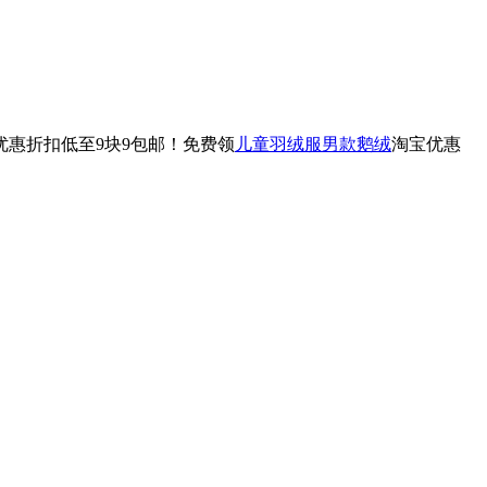
优惠折扣低至9块9包邮！免费领
儿童羽绒服男款鹅绒
淘宝优惠