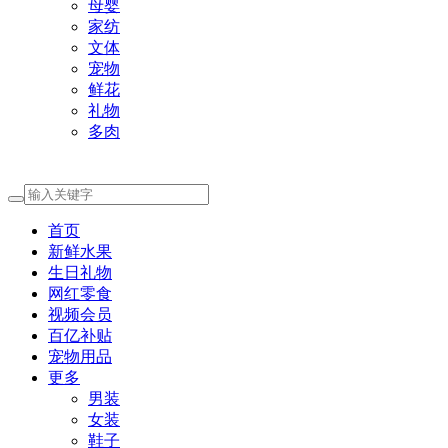
母婴
家纺
文体
宠物
鲜花
礼物
多肉
首页
新鲜水果
生日礼物
网红零食
视频会员
百亿补贴
宠物用品
更多
男装
女装
鞋子