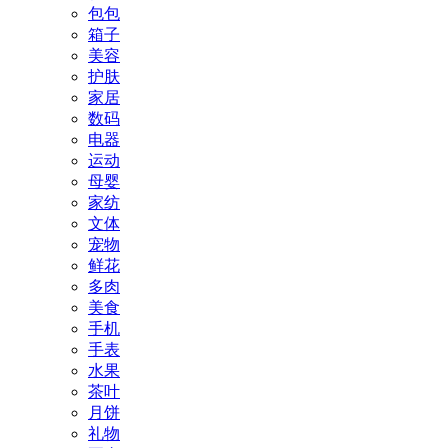
包包
箱子
美容
护肤
家居
数码
电器
运动
母婴
家纺
文体
宠物
鲜花
多肉
美食
手机
手表
水果
茶叶
月饼
礼物