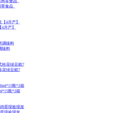
闲零食品_
【4月产】
调味料
桂花绿豆糕7
15瓶*2箱
蛋现捡现发