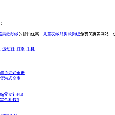
：
服男款鹅绒
的折扣优惠，
儿童羽绒服男款鹅绒
免费优惠券网站，
包
|
运动鞋
|
打拳
|
手机
|
货港式全麦
g零食礼包B