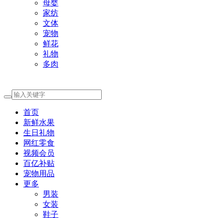
母婴
家纺
文体
宠物
鲜花
礼物
多肉
首页
新鲜水果
生日礼物
网红零食
视频会员
百亿补贴
宠物用品
更多
男装
女装
鞋子