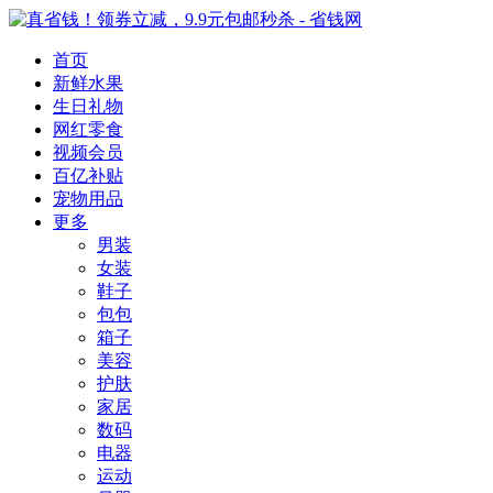
首页
新鲜水果
生日礼物
网红零食
视频会员
百亿补贴
宠物用品
更多
男装
女装
鞋子
包包
箱子
美容
护肤
家居
数码
电器
运动