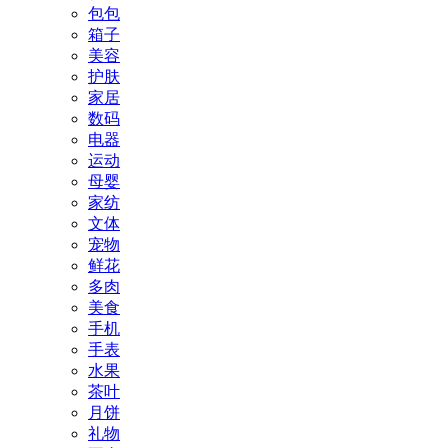
包包
箱子
美容
护肤
家居
数码
电器
运动
母婴
家纺
文体
宠物
鲜花
多肉
美食
手机
手表
水果
茶叶
月饼
礼物