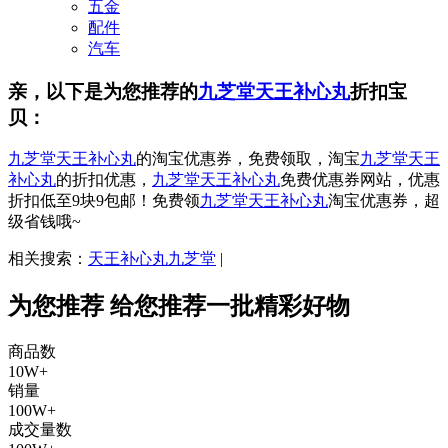
五金
配件
汽车
亲，以下是为您推荐的
九芝堂天王补心丸
折扣宝
贝：
九芝堂天王补心丸
的淘宝优惠券，免费领取，淘宝
九芝堂天王
补心丸
的折扣优惠，
九芝堂天王补心丸
免费优惠券网站，优惠
折扣低至9块9包邮！免费领
九芝堂天王补心丸
淘宝优惠券，超
级省钱哦~
相关搜索：
天王补心丸九芝堂
|
为您推荐
给您推荐一批精彩好物
商品数
10W+
销量
100W+
成交量数