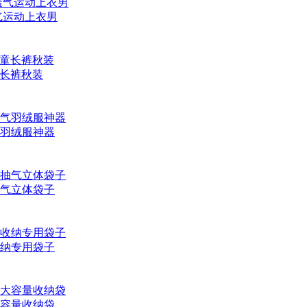
气运动上衣男
童长裤秋装
羽绒服神器
气立体袋子
纳专用袋子
容量收纳袋