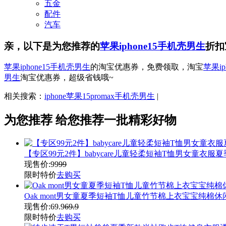
五金
配件
汽车
亲，以下是为您推荐的
苹果iphone15手机壳男生
折扣
苹果iphone15手机壳男生
的淘宝优惠券，免费领取，淘宝
苹果i
男生
淘宝优惠券，超级省钱哦~
相关搜索：
iphone苹果15promax手机壳男生
|
为您推荐
给您推荐一批精彩好物
【专区99元2件】babycare儿童轻柔短袖T恤男女童衣服
现售价:
99
99
限时特价
去购买
Oak mont男女童夏季短袖T恤儿童竹节棉上衣宝宝纯棉
现售价:
69.9
69.9
限时特价
去购买