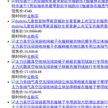
特步速干T男短袖爸爸夏季新款半袖跑步T恤健身衣服透
现售价:
45
45
限时特价
去购买
dudujia儿童套装秋季家居服款女童童趣上衣宝宝衣服男
现售价:
59.99
59.99
限时特价
去购买
太力真空压缩袋收纳被子衣服棉被衣物抗菌专用立体抽气
现售价:
16.8
31.8
限时特价
去购买
太力抗菌真空收纳压缩袋被子棉被衣服羽绒旅行专用免抽
现售价:
15.18
33.18
限时特价
去购买
太力免抽气真空压缩收纳袋立体加厚棉被衣服被子整理收
现售价:
16.95
26.95
限时特价
去购买
太力真空压缩袋家用衣服被子专用袋加大防潮出差旅行大