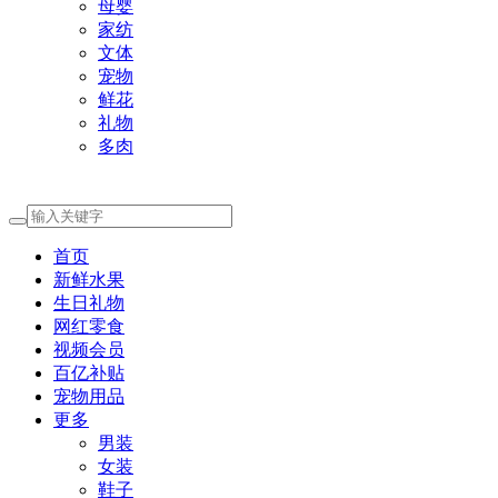
母婴
家纺
文体
宠物
鲜花
礼物
多肉
首页
新鲜水果
生日礼物
网红零食
视频会员
百亿补贴
宠物用品
更多
男装
女装
鞋子