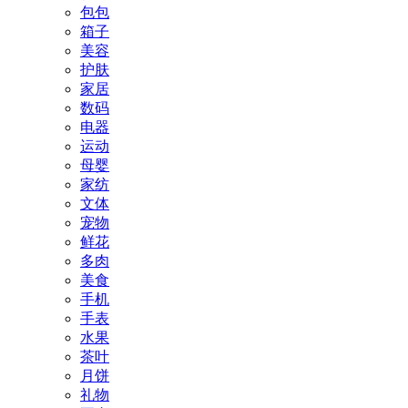
包包
箱子
美容
护肤
家居
数码
电器
运动
母婴
家纺
文体
宠物
鲜花
多肉
美食
手机
手表
水果
茶叶
月饼
礼物