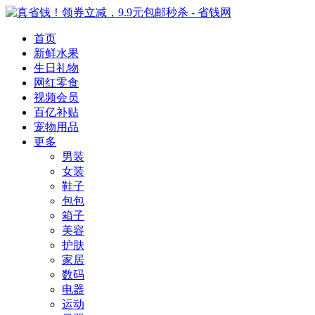
首页
新鲜水果
生日礼物
网红零食
视频会员
百亿补贴
宠物用品
更多
男装
女装
鞋子
包包
箱子
美容
护肤
家居
数码
电器
运动