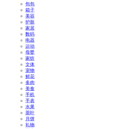
包包
箱子
美容
护肤
家居
数码
电器
运动
母婴
家纺
文体
宠物
鲜花
多肉
美食
手机
手表
水果
茶叶
月饼
礼物