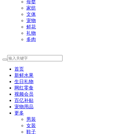
母婴
家纺
文体
宠物
鲜花
礼物
多肉
首页
新鲜水果
生日礼物
网红零食
视频会员
百亿补贴
宠物用品
更多
男装
女装
鞋子