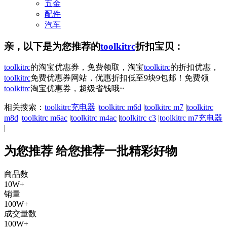
五金
配件
汽车
亲，以下是为您推荐的
toolkitrc
折扣宝贝：
toolkitrc
的淘宝优惠券，免费领取，淘宝
toolkitrc
的折扣优惠，
toolkitrc
免费优惠券网站，优惠折扣低至9块9包邮！免费领
toolkitrc
淘宝优惠券，超级省钱哦~
相关搜索：
toolkitrc充电器
|
toolkitrc m6d
|
toolkitrc m7
|
toolkitrc
m8d
|
toolkitrc m6ac
|
toolkitrc m4ac
|
toolkitrc c3
|
toolkitrc m7充电器
|
为您推荐
给您推荐一批精彩好物
商品数
10W+
销量
100W+
成交量数
100W+