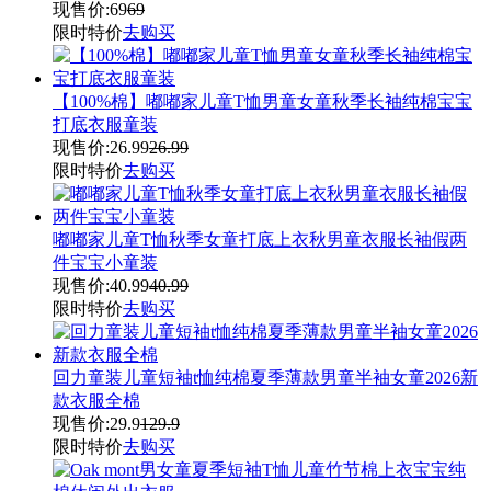
现售价:
69
69
限时特价
去购买
【100%棉】嘟嘟家儿童T恤男童女童秋季长袖纯棉宝宝
打底衣服童装
现售价:
26.99
26.99
限时特价
去购买
嘟嘟家儿童T恤秋季女童打底上衣秋男童衣服长袖假两
件宝宝小童装
现售价:
40.99
40.99
限时特价
去购买
回力童装儿童短袖t恤纯棉夏季薄款男童半袖女童2026新
款衣服全棉
现售价:
29.9
129.9
限时特价
去购买