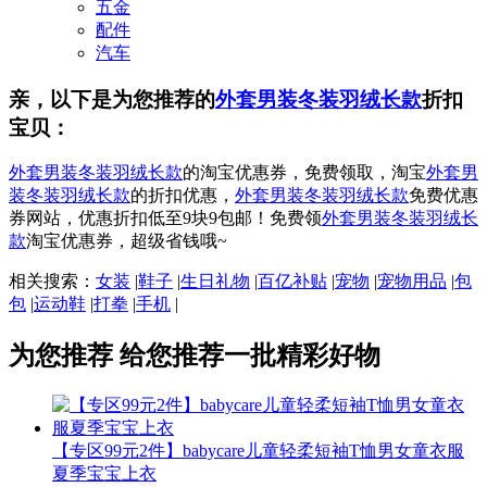
五金
配件
汽车
亲，以下是为您推荐的
外套男装冬装羽绒长款
折扣
宝贝：
外套男装冬装羽绒长款
的淘宝优惠券，免费领取，淘宝
外套男
装冬装羽绒长款
的折扣优惠，
外套男装冬装羽绒长款
免费优惠
券网站，优惠折扣低至9块9包邮！免费领
外套男装冬装羽绒长
款
淘宝优惠券，超级省钱哦~
相关搜索：
女装
|
鞋子
|
生日礼物
|
百亿补贴
|
宠物
|
宠物用品
|
包
包
|
运动鞋
|
打拳
|
手机
|
为您推荐
给您推荐一批精彩好物
【专区99元2件】babycare儿童轻柔短袖T恤男女童衣服
夏季宝宝上衣