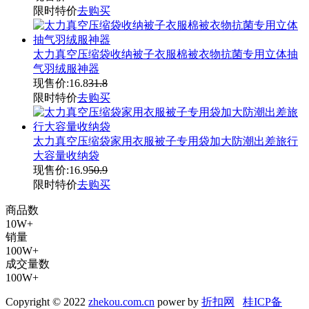
限时特价
去购买
太力真空压缩袋收纳被子衣服棉被衣物抗菌专用立体抽
气羽绒服神器
现售价:
16.8
31.8
限时特价
去购买
太力真空压缩袋家用衣服被子专用袋加大防潮出差旅行
大容量收纳袋
现售价:
16.9
50.9
限时特价
去购买
商品数
10W+
销量
100W+
成交量数
100W+
Copyright © 2022
zhekou.com.cn
power by
折扣网
桂ICP备