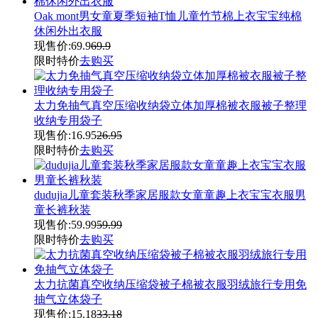
Oak mont男女童夏季短袖T恤儿童竹节棉上衣宝宝纯棉
休闲外出衣服
现售价:
69.9
69.9
限时特价
去购买
太力免抽气真空压缩收纳袋立体加厚棉被衣服被子整理
收纳专用袋子
现售价:
16.95
26.95
限时特价
去购买
dudujia儿童套装秋季家居服款女童童趣上衣宝宝衣服男
童长裤秋装
现售价:
59.99
59.99
限时特价
去购买
太力抗菌真空收纳压缩袋被子棉被衣服羽绒旅行专用免
抽气立体袋子
现售价:
15.18
33.18