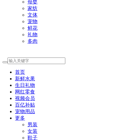
母婴
家纺
文体
宠物
鲜花
礼物
多肉
首页
新鲜水果
生日礼物
网红零食
视频会员
百亿补贴
宠物用品
更多
男装
女装
鞋子