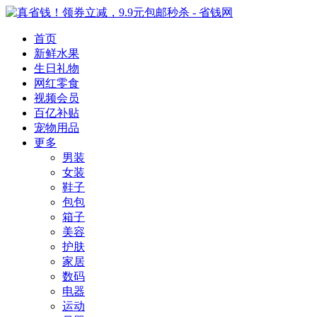
首页
新鲜水果
生日礼物
网红零食
视频会员
百亿补贴
宠物用品
更多
男装
女装
鞋子
包包
箱子
美容
护肤
家居
数码
电器
运动