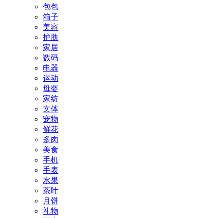
包包
箱子
美容
护肤
家居
数码
电器
运动
母婴
家纺
文体
宠物
鲜花
多肉
美食
手机
手表
水果
茶叶
月饼
礼物