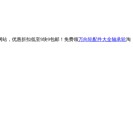
网站，优惠折扣低至9块9包邮！免费领
万向轮配件大全轴承轮
淘