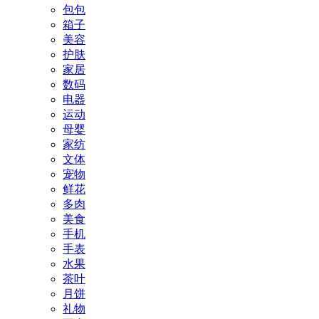
包包
箱子
美容
护肤
家居
数码
电器
运动
母婴
家纺
文体
宠物
鲜花
多肉
美食
手机
手表
水果
茶叶
月饼
礼物