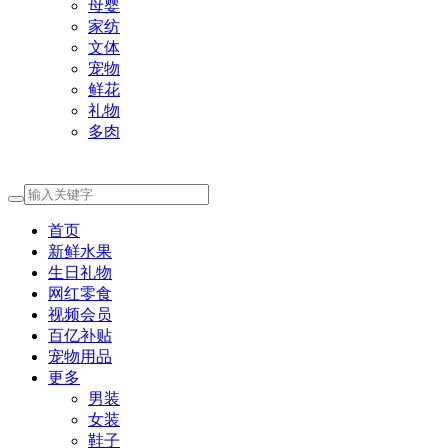
母婴
家纺
文体
宠物
鲜花
礼物
多肉
首页
新鲜水果
生日礼物
网红零食
视频会员
百亿补贴
宠物用品
更多
男装
女装
鞋子