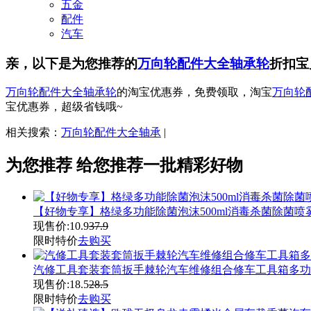
五金
配件
汽车
亲，以下是为您推荐的
万向轮配件大全轴承轮
折扣宝
万向轮配件大全轴承轮
的淘宝优惠券，免费领取，淘宝
万向轮
宝优惠券，超级省钱哦~
相关搜索：
万向轮配件大全轴承
|
为您推荐
给您推荐一批精彩好物
【好物专享】格绿多功能除菌泡沫500ml消毒杀菌除菌喷
现售价:
10.9
37.9
限时特价
去购买
汽修工具套装套筒扳手棘轮汽车维修组合修车工具箱多功
现售价:
18.5
28.5
限时特价
去购买