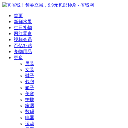
首页
新鲜水果
生日礼物
网红零食
视频会员
百亿补贴
宠物用品
更多
男装
女装
鞋子
包包
箱子
美容
护肤
家居
数码
电器
运动