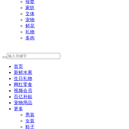
母婴
家纺
文体
宠物
鲜花
礼物
多肉
首页
新鲜水果
生日礼物
网红零食
视频会员
百亿补贴
宠物用品
更多
男装
女装
鞋子