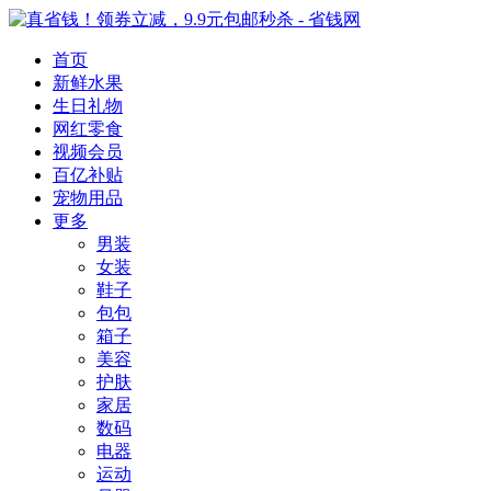
首页
新鲜水果
生日礼物
网红零食
视频会员
百亿补贴
宠物用品
更多
男装
女装
鞋子
包包
箱子
美容
护肤
家居
数码
电器
运动