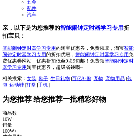
五金
配件
汽车
亲，以下是为您推荐的
智能闹钟定时器学习专用
折
扣宝贝：
智能闹钟定时器学习专用
的淘宝优惠券，免费领取，淘宝
智能
闹钟定时器学习专用
的折扣优惠，
智能闹钟定时器学习专用
免
费优惠券网站，优惠折扣低至9块9包邮！免费领
智能闹钟定时
器学习专用
淘宝优惠券，超级省钱哦~
相关搜索：
女装
|
鞋子
|
生日礼物
|
百亿补贴
|
宠物
|
宠物用品
|
包
包
|
运动鞋
|
打拳
|
手机
|
为您推荐
给您推荐一批精彩好物
商品数
10W+
销量
100W+