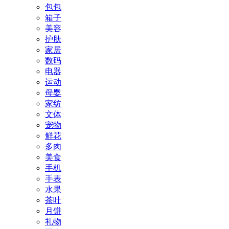
包包
箱子
美容
护肤
家居
数码
电器
运动
母婴
家纺
文体
宠物
鲜花
多肉
美食
手机
手表
水果
茶叶
月饼
礼物